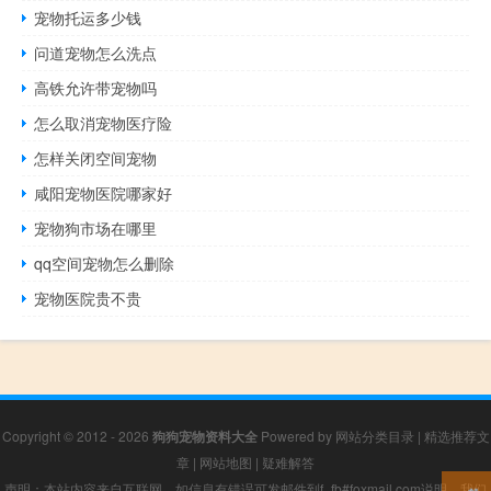
宠物托运多少钱
问道宠物怎么洗点
高铁允许带宠物吗
怎么取消宠物医疗险
怎样关闭空间宠物
咸阳宠物医院哪家好
宠物狗市场在哪里
qq空间宠物怎么删除
宠物医院贵不贵
Copyright © 2012 - 2026
狗狗宠物资料大全
Powered by
网站分类目录
|
精选推荐文
章
|
网站地图
|
疑难解答
声明：本站内容来自互联网，如信息有错误可发邮件到f_fb#foxmail.com说明，我们