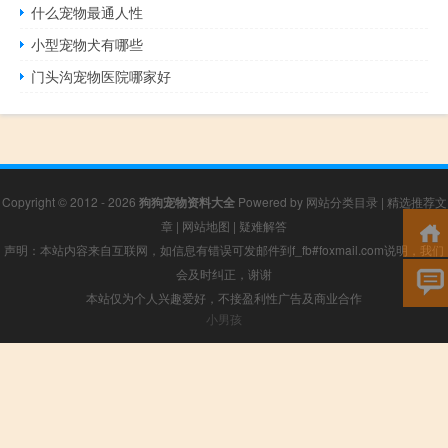
什么宠物最通人性
小型宠物犬有哪些
门头沟宠物医院哪家好
Copyright © 2012 - 2026
狗狗宠物资料大全
Powered by
网站分类目录
|
精选推荐文
章
|
网站地图
|
疑难解答
声明：本站内容来自互联网，如信息有错误可发邮件到f_fb#foxmail.com说明，我们
会及时纠正，谢谢
本站仅为个人兴趣爱好，不接盈利性广告及商业合作
小男孩