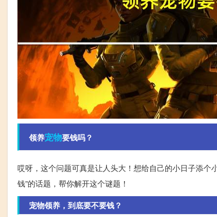
宠物
领养
要钱吗？
哎呀，这个问题可真是让人头大！想给自己的小日子添个小
钱”的话题，帮你解开这个谜题！
宠物领养，到底要不要钱？