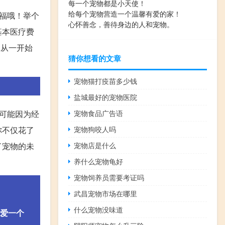
每一个宠物都是小天使！
给每个宠物营造一个温馨有爱的家！
福哦！举个
心怀善念，善待身边的人和宠物。
基本医疗费
A从一开始
猜你想看的文章
宠物猫打疫苗多少钱
盐城最好的宠物医院
可能因为经
宠物食品广告语
你不仅花了
宠物狗咬人吗
了宠物的未
宠物店是什么
养什么宠物龟好
宠物饲养员需要考证吗
武昌宠物市场在哪里
什么宠物没味道
爱一个