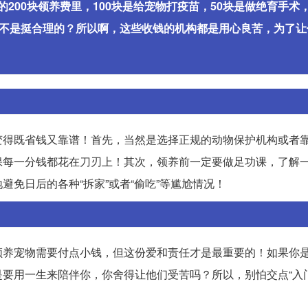
200块领养费里，100块是给宠物打疫苗，50块是做绝育手术
是不是挺合理的？所以啊，这些收钱的机构都是用心良苦，为了让
变得既省钱又靠谱！首先，当然是选择正规的动物保护机构或者
保每一分钱都花在刀刃上！其次，领养前一定要做足功课，了解
免日后的各种“拆家”或者“偷吃”等尴尬情况！
领养宠物需要付点小钱，但这份爱和责任才是最重要的！如果你
要用一生来陪伴你，你舍得让他们受苦吗？所以，别怕交点“入门