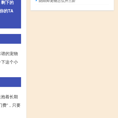
阴阳师宠物怎么升三阶
，剩下的
你的TA
靠谱的宠物
一下这个小
是抱着长期
费”，只要