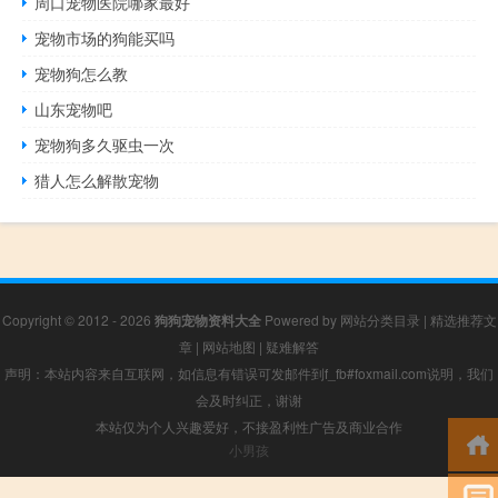
周口宠物医院哪家最好
宠物市场的狗能买吗
宠物狗怎么教
山东宠物吧
宠物狗多久驱虫一次
猎人怎么解散宠物
Copyright © 2012 - 2026
狗狗宠物资料大全
Powered by
网站分类目录
|
精选推荐文
章
|
网站地图
|
疑难解答
声明：本站内容来自互联网，如信息有错误可发邮件到f_fb#foxmail.com说明，我们
会及时纠正，谢谢
本站仅为个人兴趣爱好，不接盈利性广告及商业合作
小男孩