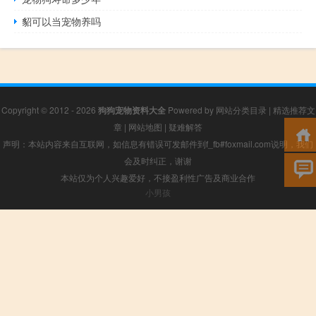
貂可以当宠物养吗
Copyright © 2012 - 2026
狗狗宠物资料大全
Powered by
网站分类目录
|
精选推荐文
章
|
网站地图
|
疑难解答
声明：本站内容来自互联网，如信息有错误可发邮件到f_fb#foxmail.com说明，我们
会及时纠正，谢谢
本站仅为个人兴趣爱好，不接盈利性广告及商业合作
小男孩