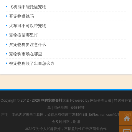
飞机能不能托运宠物
开宠物赚钱吗
火车可不可以带宠物
宠物疫苗哪里打
买宠物狗要注意什么
宠物狗市场在哪里
被宠物狗咬了出血怎么办
Copyright © 2012 - 2026
狗狗宠物资料大全
Powered by
网站分类目录
|
精选推荐文
章
|
网站地图
|
疑难解答
声明：本站内容来自互联网，如信息有错误可发邮件到f_fb#foxmail.com说明，我们
会及时纠正，谢谢
本站仅为个人兴趣爱好，不接盈利性广告及商业合作