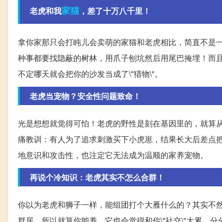
家猫
老虎和我
，差了十万八千里！
拿你家那只会打盹儿会卖萌的家猫和老虎相比，简直不是一
种事都要找隐蔽的树林，用爪子刨坑然后用尾巴掩埋！而
不定哪天就会把你的沙发当成了\"猎物\"。
老虎当宠物？安全性问题致命！
光是想想就觉得可怕！老虎的野性是刻在基因里的，就算从
痛教训：有人为了追求刺激买下小虎崽，结果长大后差点
地意识和攻击性，也注定它无法成为温顺的家养宠物。
再说个冷知识：老虎其实不怎么合群！
你以为老虎和狮子一样，能组团打个大雁什么的？其实不
群居。所以就算你能养，它也会觉得和你\"社交\"太累，