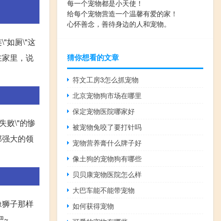
每一个宠物都是小天使！
给每个宠物营造一个温馨有爱的家！
心怀善念，善待身边的人和宠物。
如厕\"这
在家里，说
猜你想看的文章
符文工房3怎么抓宠物
北京宠物狗市场在哪里
保定宠物医院哪家好
败\"的惨
被宠物兔咬了要打针吗
那强大的领
宠物营养膏什么牌子好
像土狗的宠物狗有哪些
贝贝康宠物医院怎么样
大巴车能不能带宠物
像狮子那样
如何获得宠物
吧~