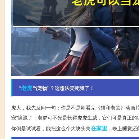
老虎
“
当宠物”？这想法笑死我了！
虎大，我先反问一句：你是不是刚看完《猫和老鼠》动画片
宠”搞混了！老虎可不光是长得虎虎生威，它们可是真正的
在家里
你倒是试试看，能把这么个大块头关
，晚上睡觉还