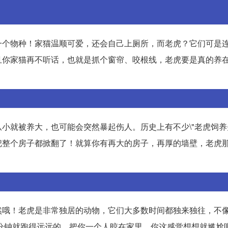
个物种！家猫温顺可爱，还会自己上厕所，而老虎？它们可是连\"
且你家猫再不听话，也就是抓个窗帘、咬根线，老虎要是真的养
小就被养大，也可能会突然暴起伤人。历史上有不少\"老虎饲养失
把整个房子都掀翻了！就算你有再大的房子，再厚的墙壁，老虎
然哦！老虎是非常独居的动物，它们大多数时间都独来独往，不
分分钟就跑得远远的，把你一个人晾在家里，你这感觉想想就尴尬