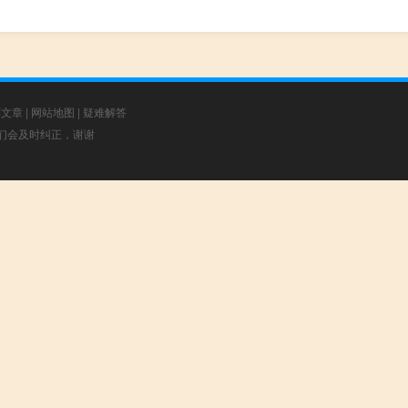
荐文章
|
网站地图
|
疑难解答
，我们会及时纠正，谢谢