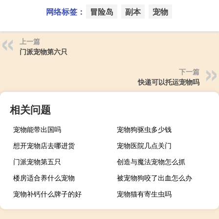
网络标签：
冒险岛
副本
宠物
上一篇
门派宠物第六只
下一篇
快递可以托运宠物吗
相关问题
宠物能带出国吗
宠物狗驱虫多少钱
想开宠物店去哪进货
宠物医院几点关门
门派宠物第五只
创造与魔法宠物怎么抓
楼房适合养什么宠物
被宠物狗咬了出血怎么办
宠物补钙什么牌子的好
宠物猫有寄生虫吗