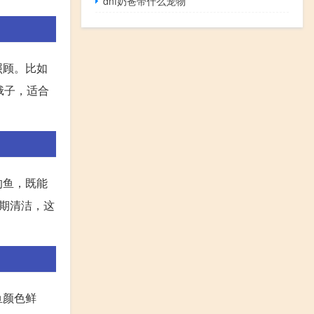
dnf奶爸带什么宠物
照顾。比如
蛾子，适合
的鱼，既能
期清洁，这
鱼颜色鲜