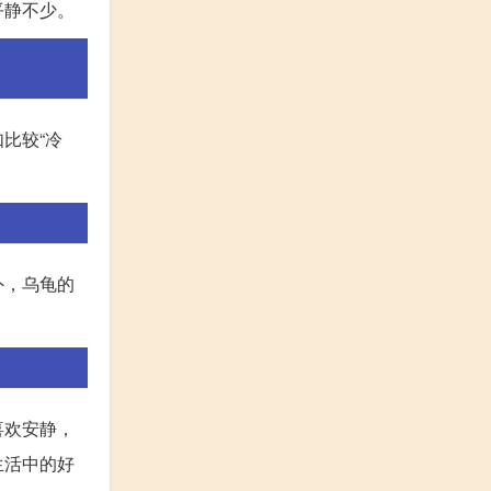
平静不少。
比较“冷
外，乌龟的
喜欢安静，
生活中的好