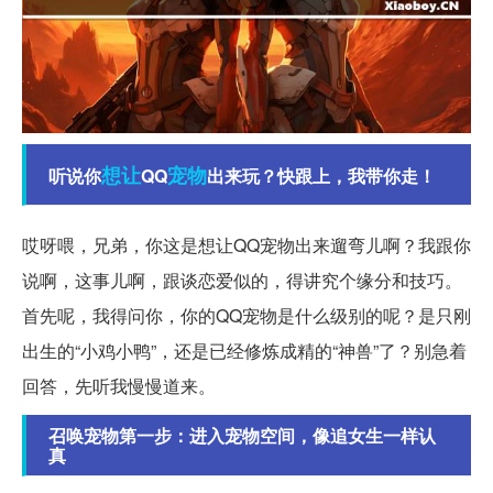
想让
宠物
听说你
QQ
出来玩？快跟上，我带你走！
哎呀喂，兄弟，你这是想让QQ宠物出来遛弯儿啊？我跟你
说啊，这事儿啊，跟谈恋爱似的，得讲究个缘分和技巧。
首先呢，我得问你，你的QQ宠物是什么级别的呢？是只刚
出生的“小鸡小鸭”，还是已经修炼成精的“神兽”了？别急着
回答，先听我慢慢道来。
召唤宠物第一步：进入宠物空间，像追女生一样认
真