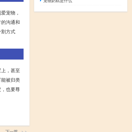
宠物奶糕是什么
别爱宠物，
方的沟通和
分割方式
置上，甚至
可能被归类
定，也要尊
下一篇