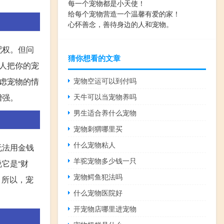
每一个宠物都是小天使！
给每个宠物营造一个温馨有爱的家！
心怀善念，善待身边的人和宠物。
配权。但问
猜你想看的文章
人把你的宠
虑宠物的情
宠物空运可以到付吗
增强。
天牛可以当宠物养吗
男生适合养什么宠物
宠物刺猬哪里买
什么宠物粘人
无法用金钱
羊驼宠物多少钱一只
它是“财
宠物鳄鱼犯法吗
？所以，宠
什么宠物医院好
开宠物店哪里进宠物