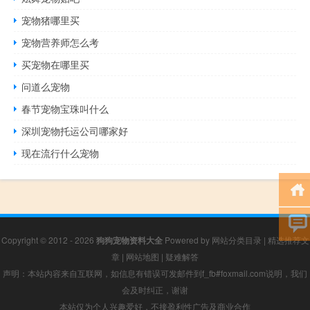
宠物猪哪里买
宠物营养师怎么考
买宠物在哪里买
问道么宠物
春节宠物宝珠叫什么
深圳宠物托运公司哪家好
现在流行什么宠物
Copyright © 2012 - 2026
狗狗宠物资料大全
Powered by
网站分类目录
|
精选推荐文
章
|
网站地图
|
疑难解答
声明：本站内容来自互联网，如信息有错误可发邮件到f_fb#foxmail.com说明，我们
会及时纠正，谢谢
本站仅为个人兴趣爱好，不接盈利性广告及商业合作