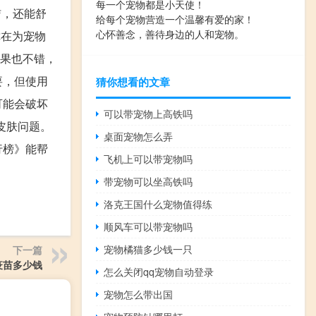
每一个宠物都是小天使！
洁，还能舒
给每个宠物营造一个温馨有爱的家！
心怀善念，善待身边的人和宠物。
你在为宠物
效果也不错，
要，但使用
猜你想看的文章
可能会破坏
可以带宠物上高铁吗
皮肤问题。
桌面宠物怎么弄
行榜》能帮
飞机上可以带宠物吗
带宠物可以坐高铁吗
洛克王国什么宠物值得练
顺风车可以带宠物吗
宠物橘猫多少钱一只
下一篇
疫苗多少钱
怎么关闭qq宠物自动登录
宠物怎么带出国