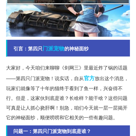
门派
宠物
引言：第四只
的神秘面纱
大家好，今天咱们来聊聊《剑网三》里最近炸了锅的话题
官方
——第四只门派宠物！说实话，自从
放出这个消息，
玩家们就像等了十年的猫终于看到了鱼一样，兴奋得不
行。但是，这家伙到底是谁？长啥样？能干啥？这些问题
可真是让人抓心挠肝啊！别急，咱们今天就一层一层揭开
它的神秘面纱，顺便唠唠和它相关的一些有趣问题。
问题一：第四只门派宠物到底是谁？