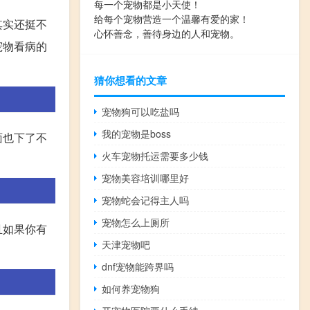
每一个宠物都是小天使！
给每个宠物营造一个温馨有爱的家！
其实还挺不
心怀善念，善待身边的人和宠物。
宠物看病的
猜你想看的文章
宠物狗可以吃盐吗
我的宠物是boss
面也下了不
火车宠物托运需要多少钱
宠物美容培训哪里好
宠物蛇会记得主人吗
宠物怎么上厕所
且如果你有
天津宠物吧
dnf宠物能跨界吗
如何养宠物狗