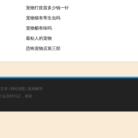
宠物打疫苗多少钱一针
宠物猫有寄生虫吗
宠物貂有味吗
最粘人的宠物
恐怖宠物店第三部
荐文章
|
网站地图
|
疑难解答
，我们会及时纠正，谢谢