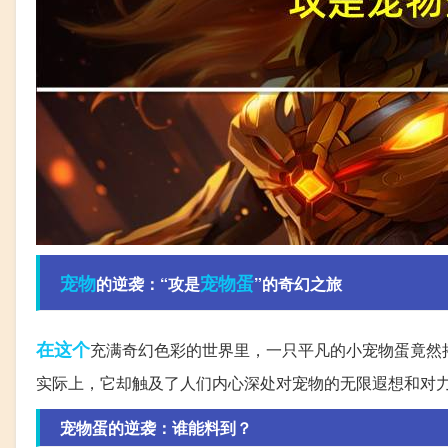
宠物
宠物蛋
的逆袭：“攻是
”的奇幻之旅
在这个
充满奇幻色彩的世界里，一只平凡的小宠物蛋竟然
实际上，它却触及了人们内心深处对宠物的无限遐想和对
宠物蛋的逆袭：谁能料到？