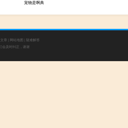
宠物是啊典
荐文章
|
网站地图
|
疑难解答
，我们会及时纠正，谢谢