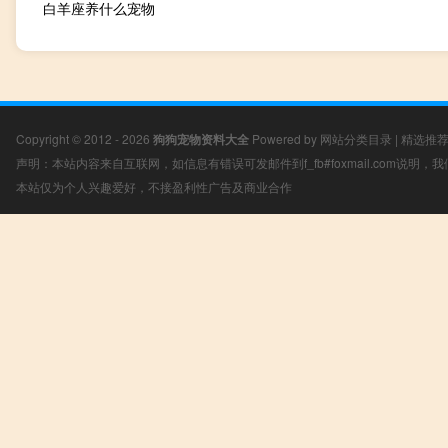
白羊座养什么宠物
Copyright © 2012 - 2026
狗狗宠物资料大全
Powered by
网站分类目录
|
精选推
声明：本站内容来自互联网，如信息有错误可发邮件到f_fb#foxmail.com说明
本站仅为个人兴趣爱好，不接盈利性广告及商业合作