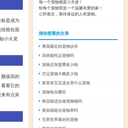
每一个宠物都是小天使！
给每个宠物营造一个温馨有爱的家！
心怀善念，善待身边的人和宠物。
目标是成为
系技能在面
猜你想看的文章
如小火龙
离我最近的宠物诊所
高铁能托运宠物吗
宠物店加盟费多少钱
空运宠物大概多少钱
，颜值高的
家里有宝宝适合养什么宠物
，看看它的
宠物兔在哪买
起来有点呆
狸花猫适合做宠物猫吗
黄鼠狼能当宠物养吗
完美世界最好的宠物