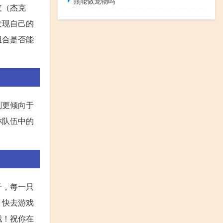
熊能做宠物吗
皮（杰克
发现自己的
组合是否能
则更倾向于
称队伍中的
子，每一只
，快去游戏
哦！祝你在