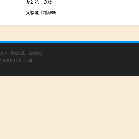
梦幻第一宠物
宠物能上地铁吗
荐文章
|
网站地图
|
疑难解答
，我们会及时纠正，谢谢