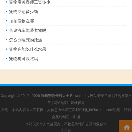
宠物店美容师工资多少
宠物空运多少钱
扣扣宠物在哪
长途汽车能带宠物吗
怎么办理宠物托运
宠物狗能吃什么水果
宠物狗可以吃吗
Copyright © 2012 - 2026
狗狗宠物资料大全
Powered by
网站分类目录
|
精选推荐文
章
|
网站地图
|
疑难解答
声明：本站内容来自互联网，如信息有错误可发邮件到f_fb#foxmail.com说明，我们
会及时纠正，谢谢
本站仅为个人兴趣爱好，不接盈利性广告及商业合作
小男孩