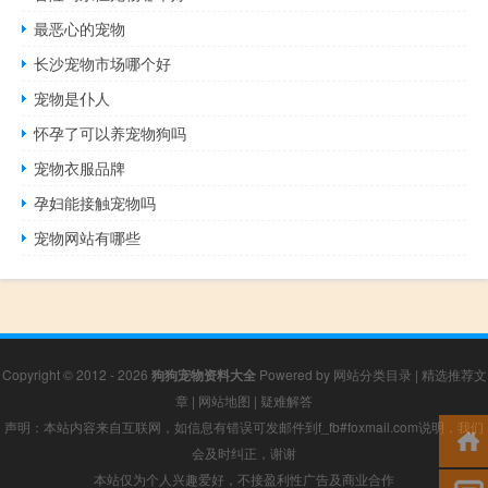
最恶心的宠物
长沙宠物市场哪个好
宠物是仆人
怀孕了可以养宠物狗吗
宠物衣服品牌
孕妇能接触宠物吗
宠物网站有哪些
Copyright © 2012 - 2026
狗狗宠物资料大全
Powered by
网站分类目录
|
精选推荐文
章
|
网站地图
|
疑难解答
声明：本站内容来自互联网，如信息有错误可发邮件到f_fb#foxmail.com说明，我们
会及时纠正，谢谢
本站仅为个人兴趣爱好，不接盈利性广告及商业合作