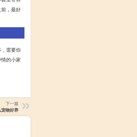
之前，最好
事，需要你
钟情的小家
下一篇
么宠物好养