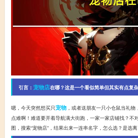
宠物店
引言：
在哪？这是一个看似简单但其实有点复
宠物
嗯，今天突然想买只
，或者送朋友一只小仓鼠当礼物
点难啊！难道要开着导航满大街跑，一家一家店铺找？不
图，搜索“宠物店”，结果出来一连串名字，怎么选？是选