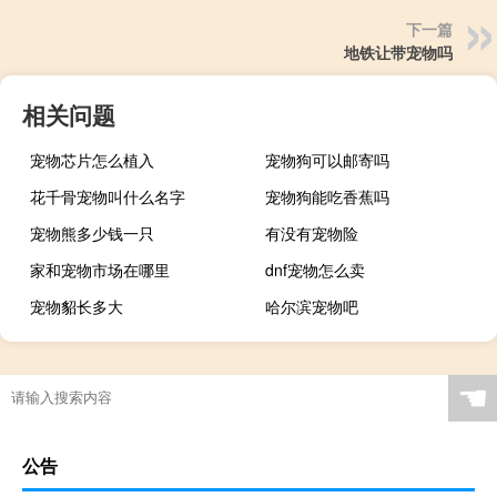
下一篇
地铁让带宠物吗
相关问题
宠物芯片怎么植入
宠物狗可以邮寄吗
花千骨宠物叫什么名字
宠物狗能吃香蕉吗
宠物熊多少钱一只
有没有宠物险
家和宠物市场在哪里
dnf宠物怎么卖
宠物貂长多大
哈尔滨宠物吧
☚
公告