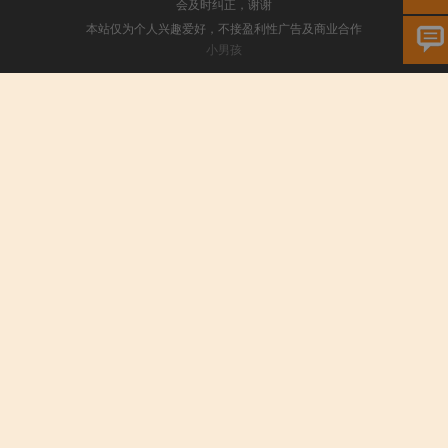
会及时纠正，谢谢
本站仅为个人兴趣爱好，不接盈利性广告及商业合作
小男孩