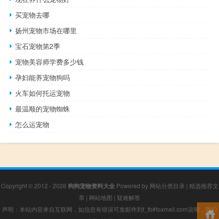
买宠物去哪
扬州宠物市场在哪里
宝石宠物第2季
宠物美容师学费多少钱
孕妇能养宠物狗吗
火车如何托运宠物
最温顺的宠物蜘蛛
怎么运宠物
Copyright © 2012 - 2026
狗狗宠物资料大全
Powered by
网站分类目录
|
精选推荐文
章
|
网站地图
|
疑难解答
声明：本站内容来自互联网，如信息有错误可发邮件到f_fb#foxmail.com说明，我们