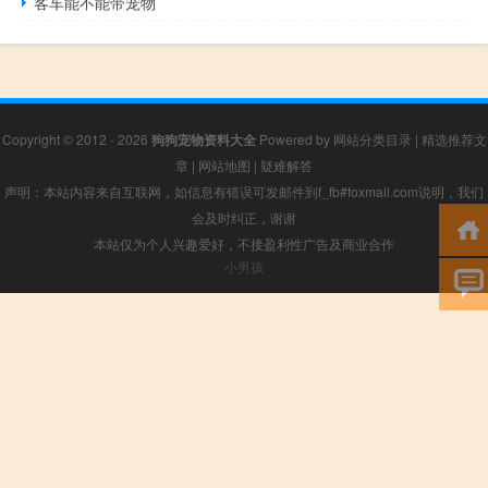
客车能不能带宠物
Copyright © 2012 - 2026
狗狗宠物资料大全
Powered by
网站分类目录
|
精选推荐文
章
|
网站地图
|
疑难解答
声明：本站内容来自互联网，如信息有错误可发邮件到f_fb#foxmail.com说明，我们
会及时纠正，谢谢
本站仅为个人兴趣爱好，不接盈利性广告及商业合作
小男孩