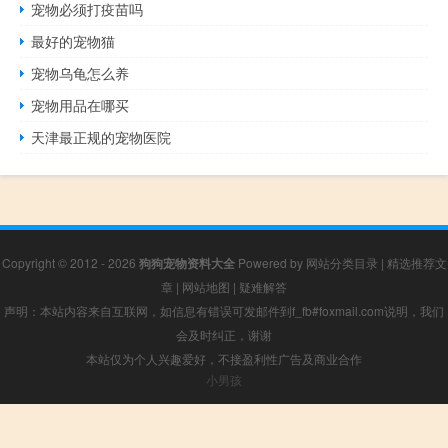
宠物必须打疫苗吗
最好的宠物猫
宠物乌龟怎么养
宠物用品在哪买
天津最正规的宠物医院
Copyright © 2012 - 2026
狗狗宠物资料大全
Powered by
网站分类目录
|
精选推荐文
章
|
网站地图
|
疑难解答
声明：本站内容来自互联网，如信息有错误可发邮件到f_fb#foxmail.com说明，我们
会及时纠正，谢谢
本站仅为个人兴趣爱好，不接盈利性广告及商业合作
小男孩