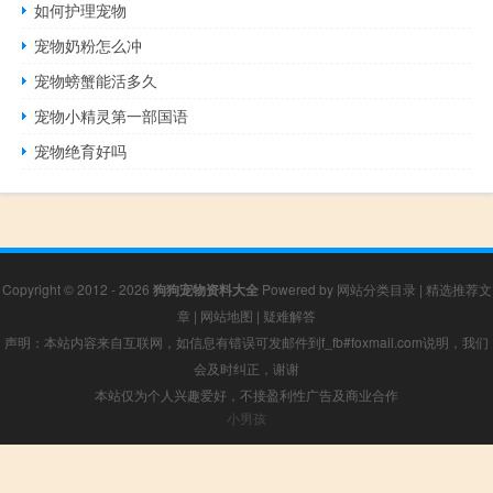
如何护理宠物
宠物奶粉怎么冲
宠物螃蟹能活多久
宠物小精灵第一部国语
宠物绝育好吗
Copyright © 2012 - 2026
狗狗宠物资料大全
Powered by
网站分类目录
|
精选推荐文
章
|
网站地图
|
疑难解答
声明：本站内容来自互联网，如信息有错误可发邮件到f_fb#foxmail.com说明，我们
会及时纠正，谢谢
本站仅为个人兴趣爱好，不接盈利性广告及商业合作
小男孩