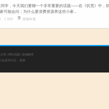
位同学，今天我们要聊一个非常重要的话题——在《饥荒》中，
家可能会问：为什么要浪费资源养这些小家...
8
555
宠物科普
荐文章
|
网站地图
|
疑难解答
，我们会及时纠正，谢谢