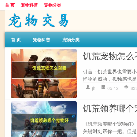
首 页
宠物科普
宠物分类
首 页
宠物科普
宠物分类
饥荒宠物怎么
引言：饥荒世界也需要小
怪物的威胁，孤独感也是
jh
05-12
83
饥荒领养哪个
《饥荒领养哪个宠物好》
关键时刻帮你一把。但是