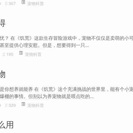
0
367
宠物科普
得
忧？ 在《饥荒》这款生存冒险游戏中，宠物不仅仅是卖萌的小
甚至提供心理安慰。但是，想要得到一只...
195
宠物科普
物
是你想养就能养 在《饥荒》这个充满挑战的世界里，能有个小
爆棚的事情。但别以为养宠物就是喂点吃的...
9
329
宠物科普
么用