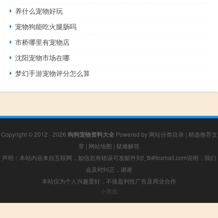
养什么宠物好玩
宠物狗能吃火腿肠吗
市桥哪里有宠物店
沈阳宠物市场在哪
梦幻手游宠物评分怎么算
Copyright © 2012 - 2026
狗狗宠物资料大全
Powered by
网站分类目录
|
精选推荐文
章
|
网站地图
|
疑难解答
声明：本站内容来自互联网，如信息有错误可发邮件到f_fb#foxmail.com说明，我们
会及时纠正，谢谢
本站仅为个人兴趣爱好，不接盈利性广告及商业合作
小男孩