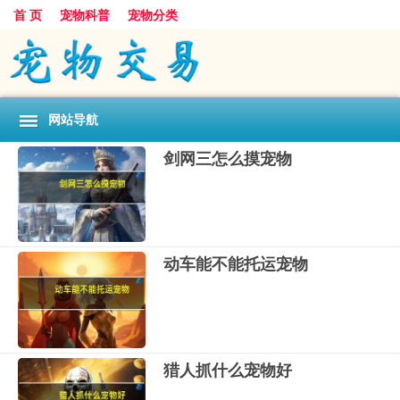
首 页
宠物科普
宠物分类
网站导航
剑网三怎么摸宠物
动车能不能托运宠物
猎人抓什么宠物好