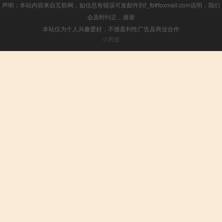
声明：本站内容来自互联网，如信息有错误可发邮件到f_fb#foxmail.com说明，我们
会及时纠正，谢谢
本站仅为个人兴趣爱好，不接盈利性广告及商业合作
小男孩