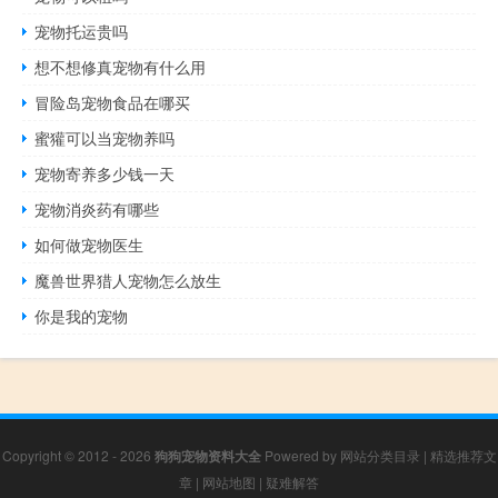
宠物托运贵吗
想不想修真宠物有什么用
冒险岛宠物食品在哪买
蜜獾可以当宠物养吗
宠物寄养多少钱一天
宠物消炎药有哪些
如何做宠物医生
魔兽世界猎人宠物怎么放生
你是我的宠物
Copyright © 2012 - 2026
狗狗宠物资料大全
Powered by
网站分类目录
|
精选推荐文
章
|
网站地图
|
疑难解答