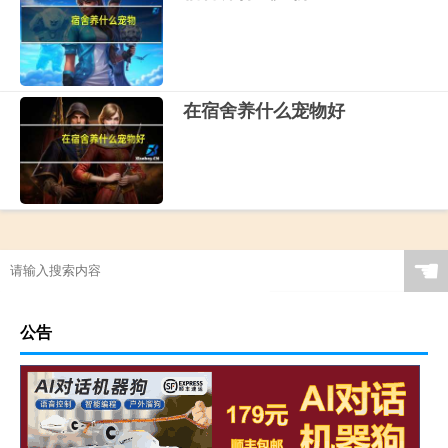
在宿舍养什么宠物好
☚
公告