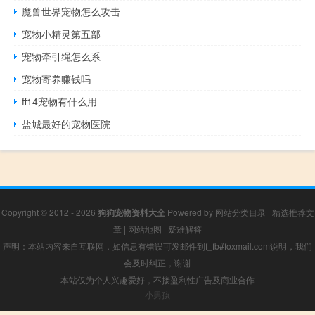
魔兽世界宠物怎么攻击
宠物小精灵第五部
宠物牵引绳怎么系
宠物寄养赚钱吗
ff14宠物有什么用
盐城最好的宠物医院
Copyright © 2012 - 2026
狗狗宠物资料大全
Powered by
网站分类目录
|
精选推荐文
章
|
网站地图
|
疑难解答
声明：本站内容来自互联网，如信息有错误可发邮件到f_fb#foxmail.com说明，我们
会及时纠正，谢谢
本站仅为个人兴趣爱好，不接盈利性广告及商业合作
小男孩