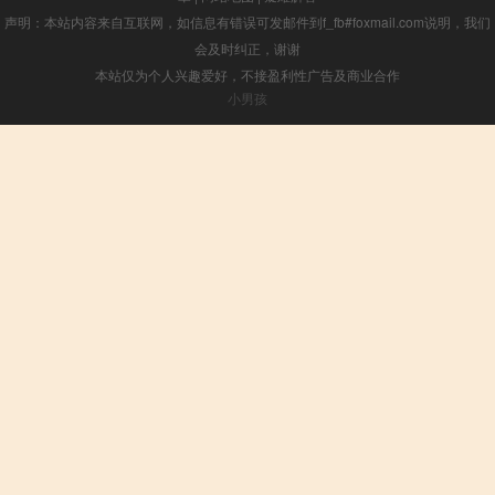
声明：本站内容来自互联网，如信息有错误可发邮件到f_fb#foxmail.com说明，我们
会及时纠正，谢谢
本站仅为个人兴趣爱好，不接盈利性广告及商业合作
小男孩