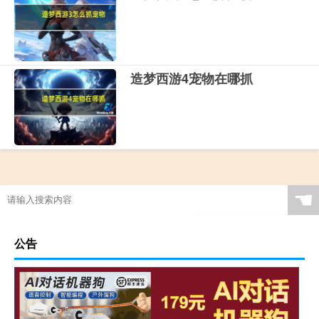
造梦西游4宠物在哪抓
☚
公告