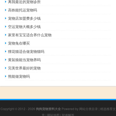
离我最近的宠物诊所
高铁能托运宠物吗
宠物店加盟费多少钱
空运宠物大概多少钱
家里有宝宝适合养什么宠物
宠物兔在哪买
狸花猫适合做宠物猫吗
黄鼠狼能当宠物养吗
完美世界最好的宠物
熊能做宠物吗
Copyright © 2012 - 2026
狗狗宠物资料大全
Powered by
网站分类目录
|
精选推荐文
章
|
网站地图
|
疑难解答