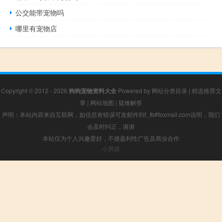
公交能带宠物吗
哪里有宠物店
Copyright © 2012 - 2026
狗狗宠物资料大全
Powered by
网站分类目录
|
精选推荐文
章
|
网站地图
|
疑难解答
声明：本站内容来自互联网，如信息有错误可发邮件到f_fb#foxmail.com说明，我们
会及时纠正，谢谢
本站仅为个人兴趣爱好，不接盈利性广告及商业合作
小男孩