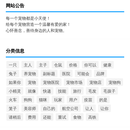
网站公告
每一个宠物都是小天使！
给每个宠物营造一个温馨有爱的家！
心怀善念，善待身边的人和宠物。
分类信息
一只
主人
主子
仓鼠
价格
你可以
健康
兔子
养宠物
副标题
医院
可能会
品牌
如果你
宠物
宠物医院
宠物市场
宠物店
宠物狗
小精灵
就像
快递
技能
旅行
毛发
毛孩子
火车
狗狗
猫咪
玩家
用户
疫苗
的是
笼子
美容师
自己的
航空公司
让人
让你
请稍后
费用
还能
重试
食物
高铁