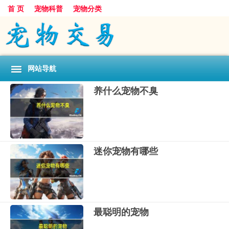
首 页
宠物科普
宠物分类
网站导航
养什么宠物不臭
迷你宠物有哪些
最聪明的宠物