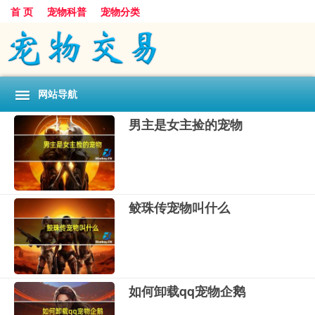
首 页
宠物科普
宠物分类
网站导航
男主是女主捡的宠物
鲛珠传宠物叫什么
如何卸载qq宠物企鹅