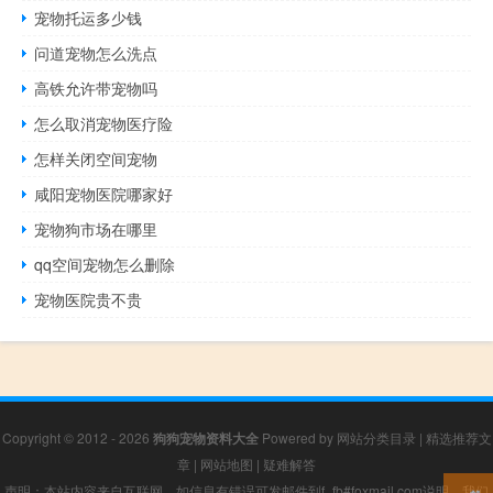
宠物托运多少钱
问道宠物怎么洗点
高铁允许带宠物吗
怎么取消宠物医疗险
怎样关闭空间宠物
咸阳宠物医院哪家好
宠物狗市场在哪里
qq空间宠物怎么删除
宠物医院贵不贵
Copyright © 2012 - 2026
狗狗宠物资料大全
Powered by
网站分类目录
|
精选推荐文
章
|
网站地图
|
疑难解答
声明：本站内容来自互联网，如信息有错误可发邮件到f_fb#foxmail.com说明，我们