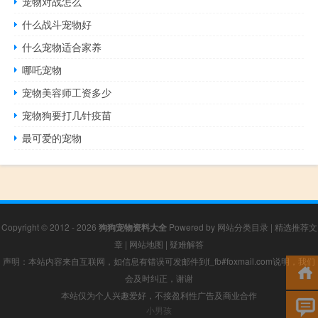
宠物对战怎么
什么战斗宠物好
什么宠物适合家养
哪吒宠物
宠物美容师工资多少
宠物狗要打几针疫苗
最可爱的宠物
Copyright © 2012 - 2026
狗狗宠物资料大全
Powered by
网站分类目录
|
精选推荐文
章
|
网站地图
|
疑难解答
声明：本站内容来自互联网，如信息有错误可发邮件到f_fb#foxmail.com说明，我们
会及时纠正，谢谢
本站仅为个人兴趣爱好，不接盈利性广告及商业合作
小男孩