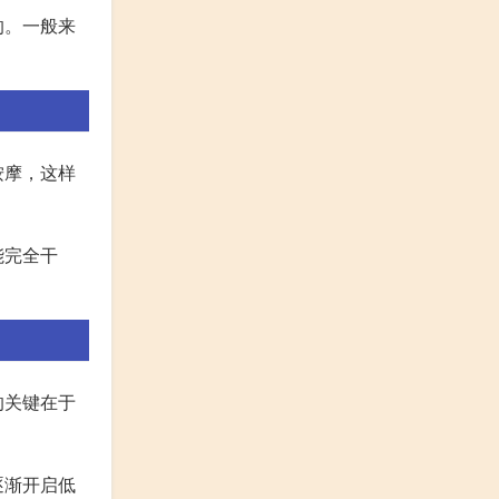
的。一般来
按摩，这样
能完全干
的关键在于
逐渐开启低