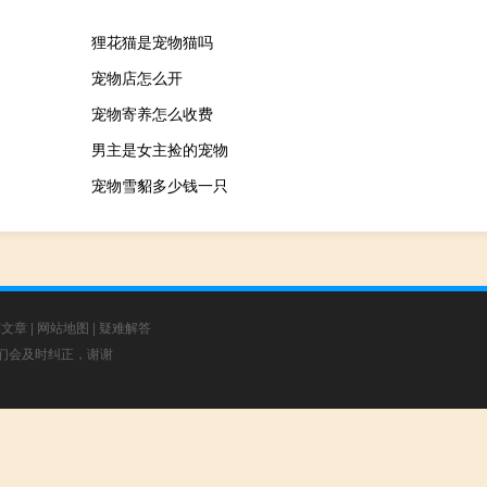
狸花猫是宠物猫吗
宠物店怎么开
宠物寄养怎么收费
男主是女主捡的宠物
宠物雪貂多少钱一只
荐文章
|
网站地图
|
疑难解答
，我们会及时纠正，谢谢