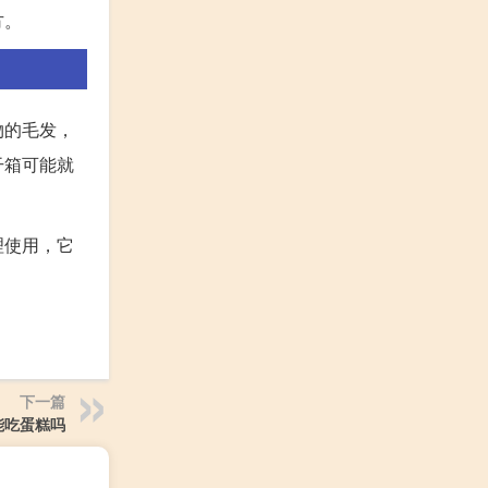
方。
物的毛发，
干箱可能就
理使用，它
下一篇
能吃蛋糕吗