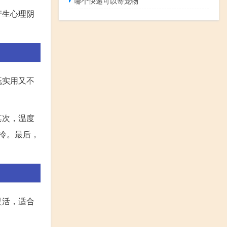
哪个快递可以寄宠物
产生心理阴
既实用又不
其次，温度
冷。最后，
灵活，适合