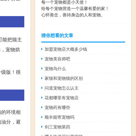
每一个宠物都是小天使！
给每个宠物营造一个温馨有爱的家！
心怀善念，善待身边的人和宠物。
猜你想看的文章
可能把猫主
样，宠物烘
加盟宠物店大概多少钱
宠物美容师吧
宠物鸟什么
升级版！很
家猫和宠物猫的区别
问道宠物怎么认主
花都哪里有宠物店
宠物药有哪些
箱的环境相
顺丰能寄宠物吗
的油分，避
剑三宠物第四