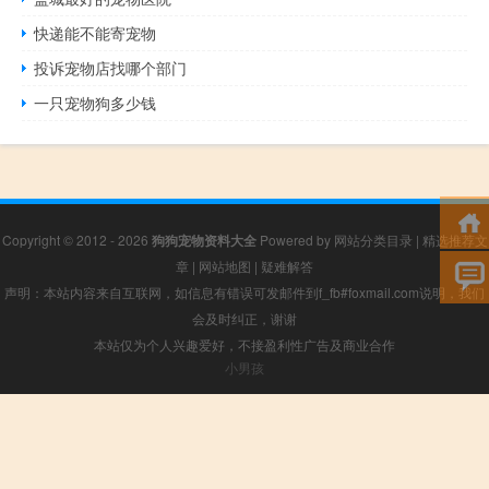
快递能不能寄宠物
投诉宠物店找哪个部门
一只宠物狗多少钱
Copyright © 2012 - 2026
狗狗宠物资料大全
Powered by
网站分类目录
|
精选推荐文
章
|
网站地图
|
疑难解答
声明：本站内容来自互联网，如信息有错误可发邮件到f_fb#foxmail.com说明，我们
会及时纠正，谢谢
本站仅为个人兴趣爱好，不接盈利性广告及商业合作
小男孩