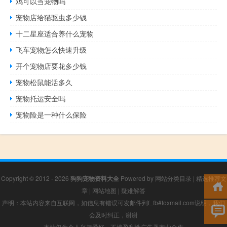
鸡可以当宠物吗
宠物店给猫驱虫多少钱
十二星座适合养什么宠物
飞车宠物怎么快速升级
开个宠物店要花多少钱
宠物松鼠能活多久
宠物托运安全吗
宠物险是一种什么保险
Copyright © 2012 - 2026
狗狗宠物资料大全
Powered by
网站分类目录
|
精选推荐文
章
|
网站地图
|
疑难解答
声明：本站内容来自互联网，如信息有错误可发邮件到f_fb#foxmail.com说明，我们
会及时纠正，谢谢
本站仅为个人兴趣爱好，不接盈利性广告及商业合作