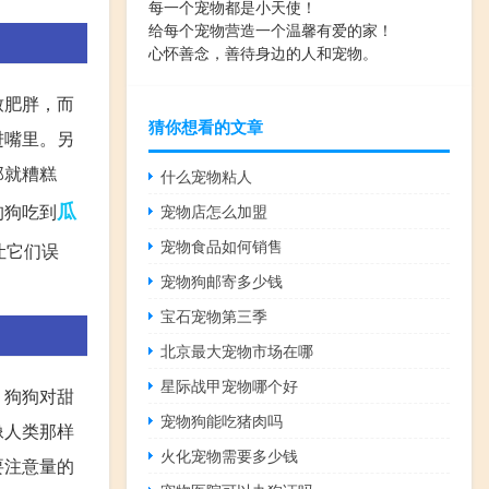
每一个宠物都是小天使！
给每个宠物营造一个温馨有爱的家！
心怀善念，善待身边的人和宠物。
致肥胖，而
猜你想看的文章
进嘴里。另
那就糟糕
什么宠物粘人
瓜
狗狗吃到
宠物店怎么加盟
宠物食品如何销售
让它们误
宠物狗邮寄多少钱
宝石宠物第三季
北京最大宠物市场在哪
星际战甲宠物哪个好
，狗狗对甜
宠物狗能吃猪肉吗
像人类那样
火化宠物需要多少钱
要注意量的