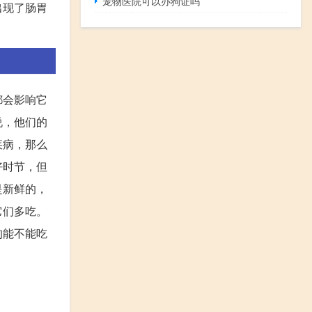
宠物医院可以办狗证吗
出现了肠胃
都会影响它
说，他们的
疾病，那么
好时节，但
是新鲜的，
它们多吃。
狗能不能吃