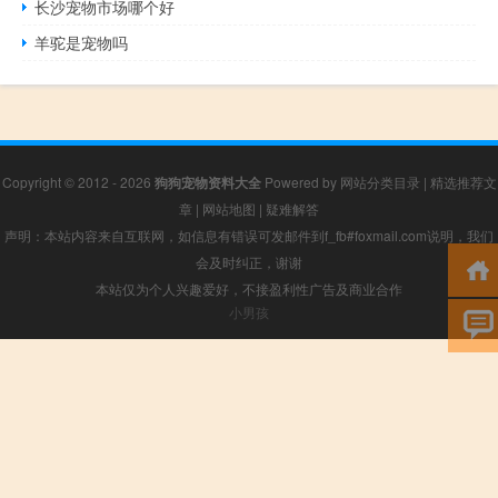
长沙宠物市场哪个好
羊驼是宠物吗
Copyright © 2012 - 2026
狗狗宠物资料大全
Powered by
网站分类目录
|
精选推荐文
章
|
网站地图
|
疑难解答
声明：本站内容来自互联网，如信息有错误可发邮件到f_fb#foxmail.com说明，我们
会及时纠正，谢谢
本站仅为个人兴趣爱好，不接盈利性广告及商业合作
小男孩