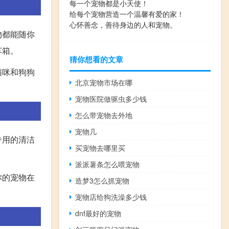
每一个宠物都是小天使！
给每个宠物营造一个温馨有爱的家！
心怀善念，善待身边的人和宠物。
物都能随你
车箱。
猜你想看的文章
猫咪和狗狗
北京宠物市场在哪
宠物医院做驱虫多少钱
怎么带宠物去外地
宠物几
专用的清洁
买宠物去哪里买
派派薯条怎么喂宠物
你的宠物在
造梦3怎么抓宠物
宠物店给狗洗澡多少钱
dnf最好的宠物