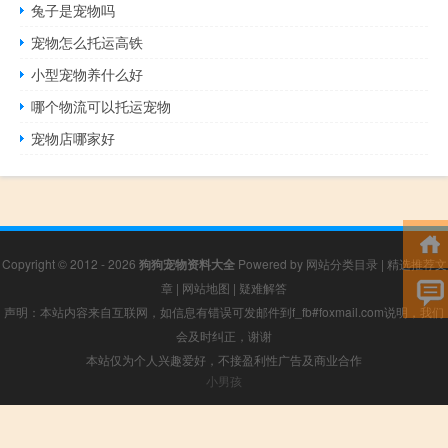
兔子是宠物吗
宠物怎么托运高铁
小型宠物养什么好
哪个物流可以托运宠物
宠物店哪家好
Copyright © 2012 - 2026
狗狗宠物资料大全
Powered by
网站分类目录
|
精选推荐文
章
|
网站地图
|
疑难解答
声明：本站内容来自互联网，如信息有错误可发邮件到f_fb#foxmail.com说明，我们
会及时纠正，谢谢
本站仅为个人兴趣爱好，不接盈利性广告及商业合作
小男孩