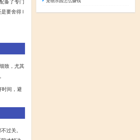
宠物乐园怎么赚钱
配备了专门
是要舍得 i
细致，尤其
。
好时间，避
都不过关。