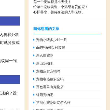
每一个宠物都是小天使！
给每个宠物营造一个温馨有爱的家！
心怀善念，善待身边的人和宠物。
猜你想看的文章
内科和外科
宠物小猪多少钱一只
小时就抢救成
dnf宠物可以封装吗
怎么换宠物
建议周一到
唐山宠物吧
宠物店卖宠物吗
宠物电热毯安全吗
百色哪里有宠物店
正规的？设
绵阳宠物吧
艾贝尔宠物医院怎么样