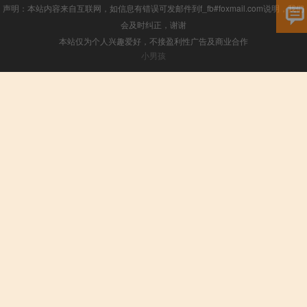
声明：本站内容来自互联网，如信息有错误可发邮件到f_fb#foxmail.com说明，我们
会及时纠正，谢谢
本站仅为个人兴趣爱好，不接盈利性广告及商业合作
小男孩