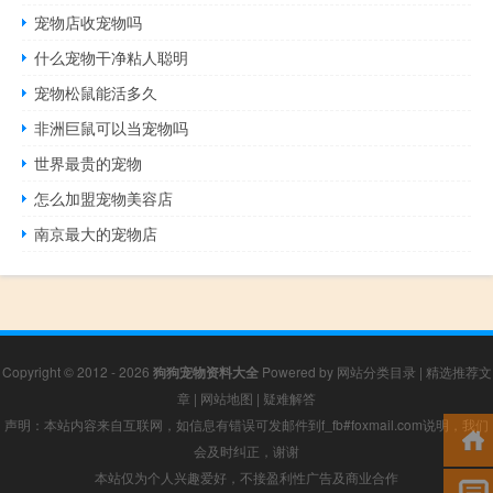
宠物店收宠物吗
什么宠物干净粘人聪明
宠物松鼠能活多久
非洲巨鼠可以当宠物吗
世界最贵的宠物
怎么加盟宠物美容店
南京最大的宠物店
Copyright © 2012 - 2026
狗狗宠物资料大全
Powered by
网站分类目录
|
精选推荐文
章
|
网站地图
|
疑难解答
声明：本站内容来自互联网，如信息有错误可发邮件到f_fb#foxmail.com说明，我们
会及时纠正，谢谢
本站仅为个人兴趣爱好，不接盈利性广告及商业合作