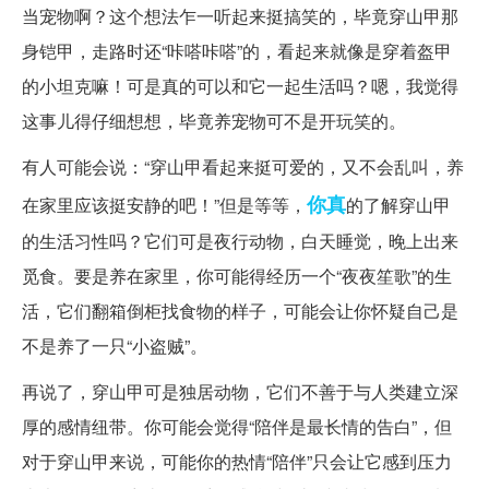
当宠物啊？这个想法乍一听起来挺搞笑的，毕竟穿山甲那
身铠甲，走路时还“咔嗒咔嗒”的，看起来就像是穿着盔甲
的小坦克嘛！可是真的可以和它一起生活吗？嗯，我觉得
这事儿得仔细想想，毕竟养宠物可不是开玩笑的。
有人可能会说：“穿山甲看起来挺可爱的，又不会乱叫，养
你真
在家里应该挺安静的吧！”但是等等，
的了解穿山甲
的生活习性吗？它们可是夜行动物，白天睡觉，晚上出来
觅食。要是养在家里，你可能得经历一个“夜夜笙歌”的生
活，它们翻箱倒柜找食物的样子，可能会让你怀疑自己是
不是养了一只“小盗贼”。
再说了，穿山甲可是独居动物，它们不善于与人类建立深
厚的感情纽带。你可能会觉得“陪伴是最长情的告白”，但
对于穿山甲来说，可能你的热情“陪伴”只会让它感到压力