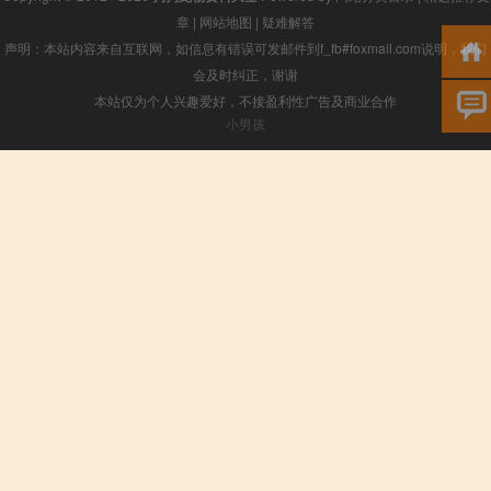
章
|
网站地图
|
疑难解答
声明：本站内容来自互联网，如信息有错误可发邮件到f_fb#foxmail.com说明，我们
会及时纠正，谢谢
本站仅为个人兴趣爱好，不接盈利性广告及商业合作
小男孩